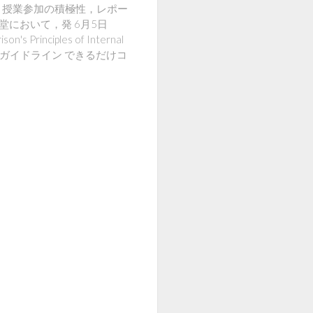
関連 筆記試験に，授業参加の積極性，レポー
において，発 6月5日
nciples of Internal
養ガイドライン できるだけコ