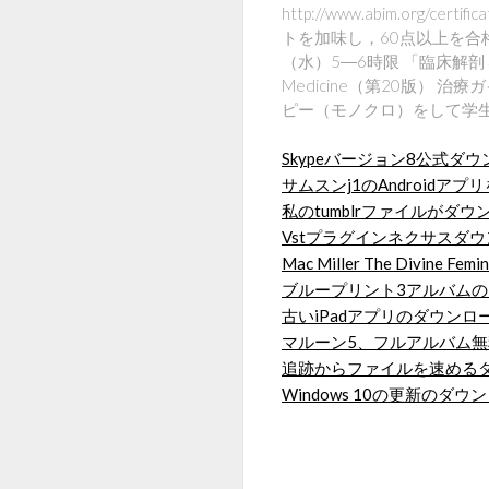
http://www.abim.org/c
トを加味し，60点以上を合
（水）5―6時限 「臨床解剖３；胸部／
Medicine（第20版）
ピー（モノクロ）をして学生
Skypeバージョン8公式ダ
サムスンj1のAndroidア
私のtumblrファイルがダ
Vstプラグインネクサスダ
Mac Miller The Divine
ブループリント3アルバム
古いiPadアプリのダウンロ
マルーン5、フルアルバム
追跡からファイルを速める
Windows 10の更新のダウ