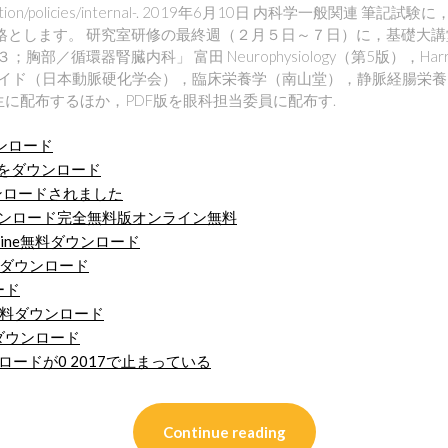
ertification/policies/internal-. 2019年6月10日 内科学⼀般
格とします。 研究室研修の最終週（２月５日～７日）に，基礎大講堂
循環器腎臓内科」 富田 Neurophysiology（第5版），Harrison's Pri
 治療ガイド（日本動脈硬化学会），臨床栄養学（南山堂），静脈経腸栄
に配布するほか，PDF版を眼科担当委員に配布す.
ウンロード
プリをダウンロード
ウンロードされました
ウンロード完全無料版オンライン無料
 Feminine無料ダウンロード
のダウンロード
ード
無料ダウンロード
ダウンロード
ンロードが0 2017で止まっている
Continue reading