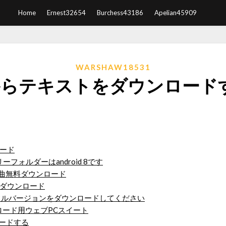
Home
Ernest32654
Burchess43186
Apelian45909
WARSHAW18531
idからテキストをダウンロー
ンロード
ーフォルダーはandroid 8です
nds mp3曲無料ダウンロード
無料ダウンロード
ra 7.8.9フルバージョンをダウンロードしてください
ード用ウェブPCスイート
ロードする