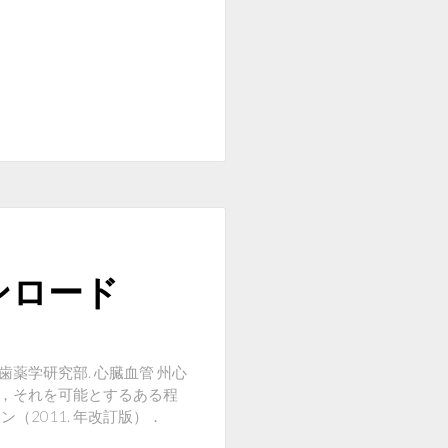
ンロード
医歯薬学研究部. 心臓血管 州心
は，それを可能とするある程
（2011. 年改訂版）．