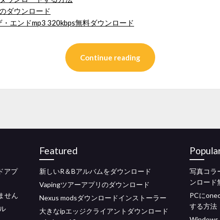
ソルのダウンロード
エンドmp3 320kbps無料ダウンロード
Continue reading
Featured
Popula
ロードアプ
新しいR＆Bアルバムをダウンロード
写真コラ
ンロード
Vapingツアーアプリのダウンロード
ません
PCにon
Nexus modsダウンロードインストーラー
する方法
ル
大きなipエッジクライアントダウンロード
Window