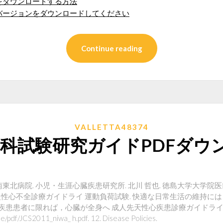
をダウンロードする方法
バージョンをダウンロードしてください
Continue reading
VALLETTA48374
m内科試験研究ガイドPDFダウ
合南東北病院. 小児・生涯心臓疾患研究所. 北川 哲也. 徳島大学大学院
慢性心不全診療ガイドライ 運動負荷試験. 快適な日常生活の維持に
心疾患患者に限れば，心臓が全身へ 成人先天性心疾患診療ガイドライン
ine/pdf/JCS2011_niwa_ h.pdf. 12. Disease Policies.