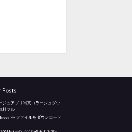
r Posts
ージュアプリ写真コラージュダウ
無料フル
edriveからファイルをダウンロード
s 10はIntelのバグを修正するアッ