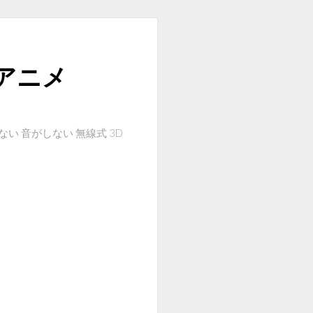
アニメ
のしない 音がしない 無線式 3D