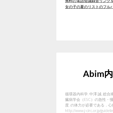
無料の電話会議録音リンク
女の子の夏のリストのフル
Abi
循環器内科学. 中澤 誠. 総
臓病学会（ESC）の急性・
度. の体力が必要である．
http://www.j-circ.or.jp/guidel