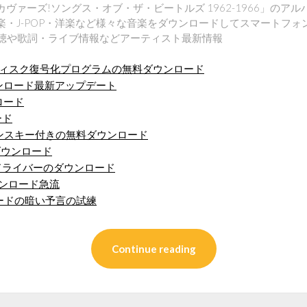
ベスト・カヴァーズ!ソングス・オブ・ザ・ビートルズ 1962-1966」
せ！邦楽・J-POP・洋楽など様々な音楽をダウンロードしてスマートフォ
聴・視聴や歌詞・ライブ情報などアーティスト最新情報
ックディスク復号化プログラムの無料ダウンロード
ンロード最新アップデート
ロード
ード
ライセンスキー付きの無料ダウンロード
ダウンロード
dowsドライバーのダウンロード
msダウンロード急流
ードの暗い予言の試練
Continue reading