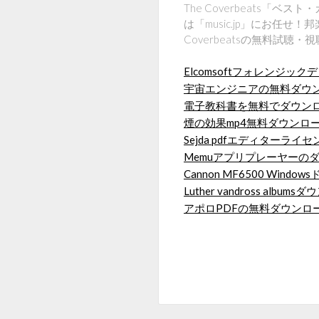
The Coverbeats「
は「music.jp」にお任
Coverbeatsの無料試
Elcomsoftフォレンジ
宇宙エンジニアの無料ダウ
電子教科書を無料でダウン
煙の効果mp4無料ダウンロ
Sejda pdfエディター
Memuアプリプレーヤーの
Cannon MF6500 Win
Luther vandross albu
アポロPDFの無料ダウンロ